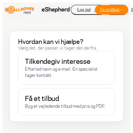
Virtuelt hegn
Log ind
Få et tilbud
Tilkøb
E
Hvordan kan vi hjælpe?
Vælg det, der passer, vi tager den derfra.
Tilkendegiv interesse
Efterlad navn og e-mail. En specialist
tager kontakt.
Få et tilbud
Byg et vejledende tilbud med pris og PDF.