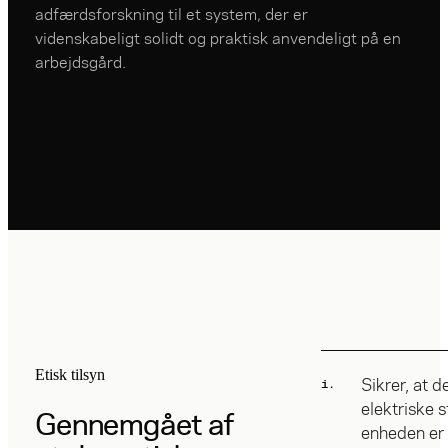
adfærdsforskning til et system, der er
videnskabeligt solidt og praktisk anvendeligt på en
arbejdsgård.
Etisk tilsyn
Sikrer, at d
i.
elektriske s
Gennemgået af
enheden er 