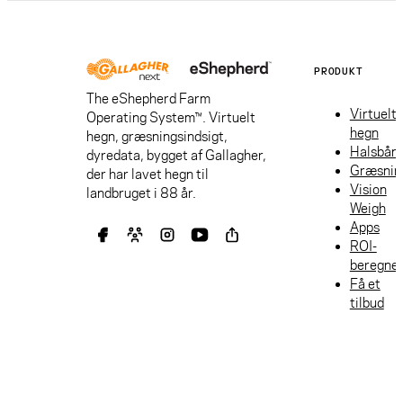
PRODUKT
The eShepherd Farm
Virtuelt
Operating System™. Virtuelt
hegn
hegn, græsningsindsigt,
Halsbån
dyredata, bygget af Gallagher,
Græsnin
der har lavet hegn til
Vision
landbruget i 88 år.
Weigh
Apps
ROI-
beregne
Få et
tilbud