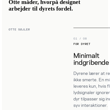
Otte måder, hvorpå designet
arbejder til dyrets fordel.
OTTE SØJLER
01 / 08
FOR DYRET
Minimalt
indgribende
Dyrene lærer at re
ikke smerte. En mi
leveres kun, hvis f
lydsignaler ignorer
dyr tilpasser sig in
syv interaktioner.