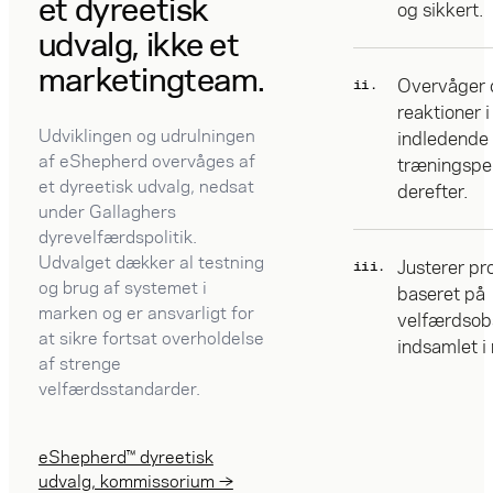
et dyreetisk
og sikkert.
udvalg, ikke et
marketingteam.
Overvåger 
ii.
reaktioner i
Udviklingen og udrulningen
indledende
af eShepherd overvåges af
træningspe
et dyreetisk udvalg, nedsat
derefter.
under Gallaghers
dyrevelfærdspolitik.
Udvalget dækker al testning
Justerer pr
iii.
og brug af systemet i
baseret på
marken og er ansvarligt for
velfærdsob
at sikre fortsat overholdelse
indsamlet i
af strenge
velfærdsstandarder.
eShepherd™ dyreetisk
udvalg, kommissorium →