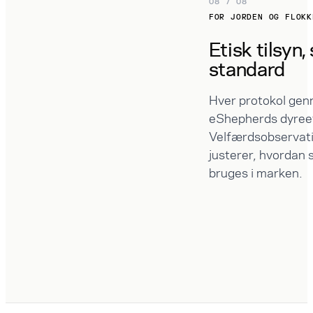
08 / 08
FOR JORDEN OG FLOKK
Etisk tilsyn
standard
Hver protokol ge
eShepherds dyreet
Velfærdsobservat
justerer, hvordan
bruges i marken.