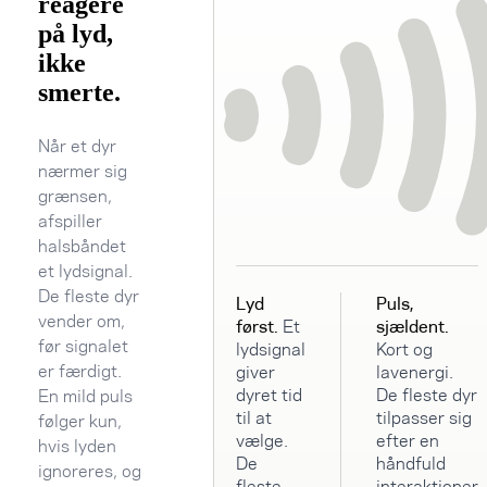
reagere
på lyd,
ikke
smerte.
Når et dyr
nærmer sig
grænsen,
afspiller
halsbåndet
et lydsignal.
De fleste dyr
Lyd
Puls,
vender om,
først.
Et
sjældent.
før signalet
lydsignal
Kort og
er færdigt.
giver
lavenergi.
dyret tid
De fleste dyr
En mild puls
til at
tilpasser sig
følger kun,
vælge.
efter en
hvis lyden
De
håndfuld
ignoreres, og
fleste
interaktioner