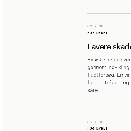
02 / 08
FOR DYRET
Lavere skad
Fysiske hegn give
gennem indvikling
flugtforsøg. En vi
fjerner tråden, og 
såret.
03 / 08
FOR DYRET