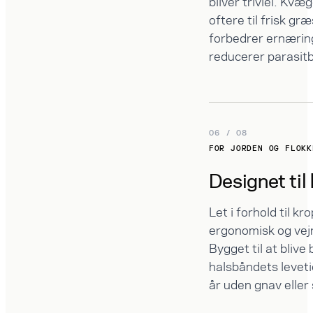
bliver triviel. Kvæg
oftere til frisk græ
forbedrer ernærin
reducerer parasitb
06 / 08
FOR JORDEN OG FLOKK
Designet til
Let i forhold til k
ergonomisk og vej
Bygget til at blive 
halsbåndets levetid 
år uden gnav eller 