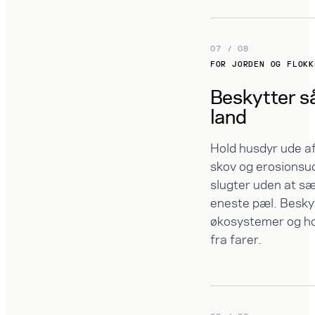
07 / 08
FOR JORDEN OG FLOKK
Beskytter s
land
Hold husdyr ude af
skov og erosionsu
slugter uden at s
eneste pæl. Besky
økosystemer og ho
fra farer.