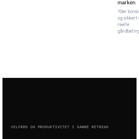
marken
Yder konsi
og sikkert
reelle
gårdbeting
VELFÆRD OG PRODUKTIVITET I SAMME RETNING