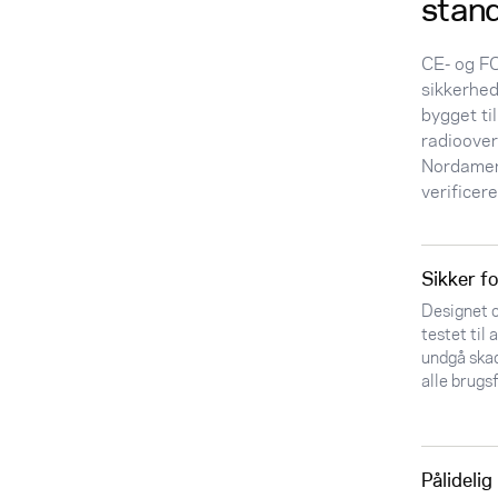
stand
CE- og FC
sikkerhed
bygget til
radioove
Nordamer
verificere
Sikker fo
Designet 
testet til 
undgå skad
alle brugs
Pålidelig 