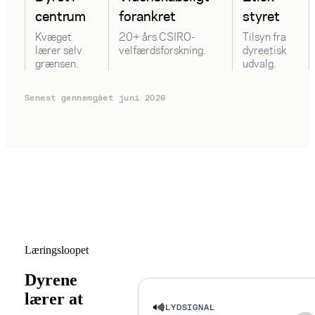
centrum
forankret
styret
Kvæget
20+ års CSIRO-
Tilsyn fra
lærer selv
velfærdsforskning.
dyreetisk
grænsen.
udvalg.
Senest gennemgået
juni 2026
Læringsloopet
Dyrene
lærer at
LYDSIGNAL