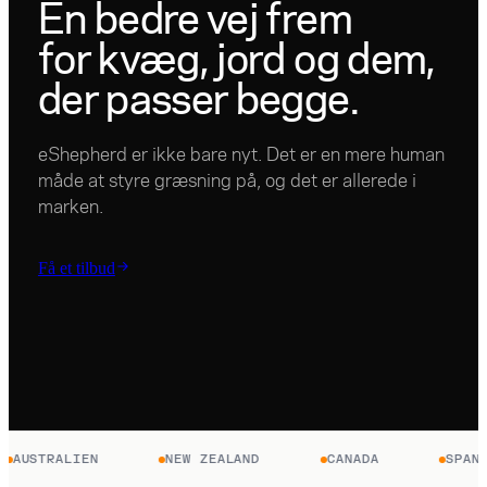
En bedre vej frem
for kvæg, jord og dem,
der passer begge.
eShepherd er ikke bare nyt. Det er en mere human
måde at styre græsning på, og det er allerede i
marken.
Få et tilbud
RALIEN
NEW ZEALAND
CANADA
SPANIEN