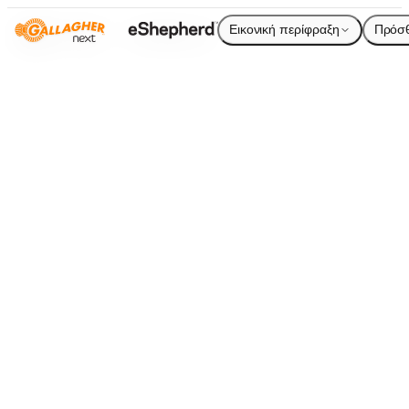
Εικονική περίφραξη
Πρόσ