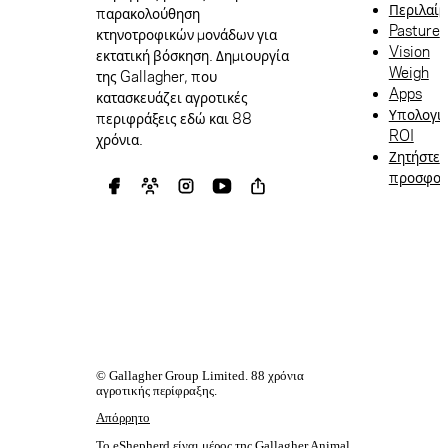
Περιλαίμ
παρακολούθηση
Pasture
κτηνοτροφικών μονάδων για
Vision
εκτατική βόσκηση. Δημιουργία
Weigh
της Gallagher, που
Apps
κατασκευάζει αγροτικές
Υπολογι
περιφράξεις εδώ και 88
ROI
χρόνια.
Ζητήστε
προσφο
© Gallagher Group Limited. 88 χρόνια
αγροτικής περίφραξης.
Απόρρητο
Το eShepherd είναι μέρος της
Gallagher Animal