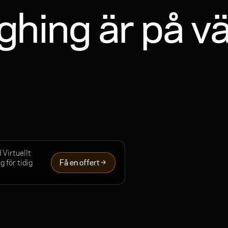
ghing är på vä
 Virtuellt
g för tidig
Få en offert