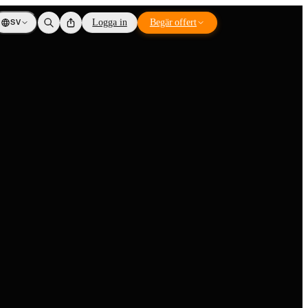
SV
Logga in
Begär offert