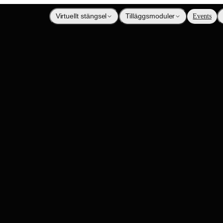
Virtuellt stängsel
Tilläggsmoduler
Events