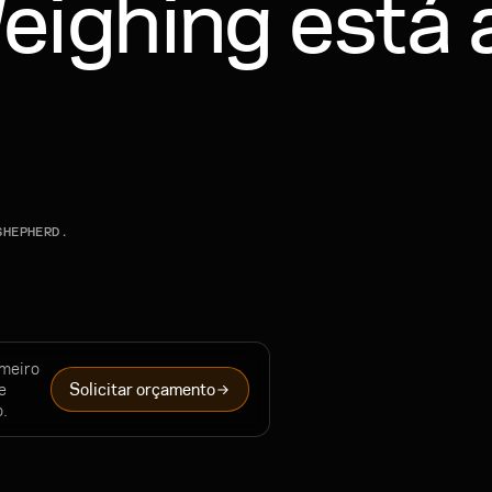
eighing está 
SHEPHERD.
meiro
e
Solicitar orçamento
o.